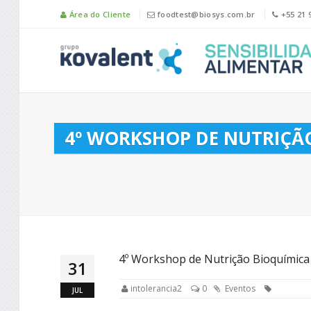
Área do Cliente
foodtest@biosys.com.br
+55 21 
4º WORKSHOP DE NUTRIÇÃO
4º Workshop de Nutrição Bioquímica 
31
intolerancia2
0
Eventos
JUL