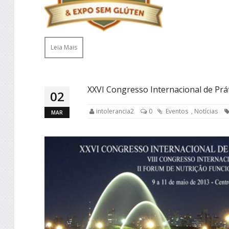
Leia Mais
XXVI Congresso Internacional de Prát
02
intolerancia2
0
Eventos
,
Notícias
MAR