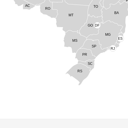
AC
TO
RO
BA
MT
GO
DF
MG
ES
MS
SP
RJ
PR
SC
RS