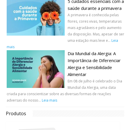
5 cuidados essenciais com a
saúde durante a primavera
A primavera é conhecida pelas
flores, cores vivas, temperaturas
mais agradáveis e pelo aumento
da disposição. Mas, apesar de ser
uma estação mais leve e...
Leia
mais
Dia Mundial da Alergia: A
Importância de Diferenciar
Alergia e Sensibilidade
Alimentar
Em 08 de julho é celebrado o Dia
Mundial da Alergia, uma data
criada para conscientizar sobre as diversas formas de reações
adversas do nosso...
Leia mais
Produtos
Sensibilidade alimentar